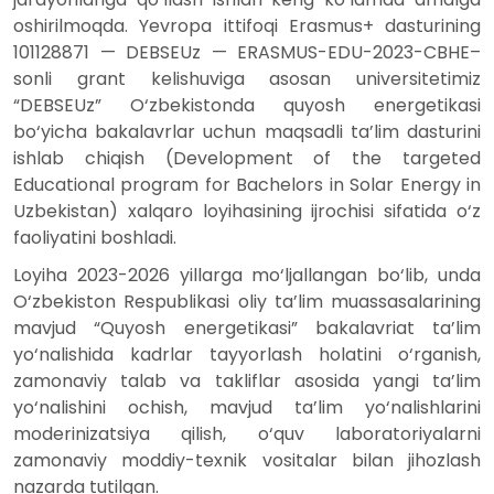
oshirilmoqda. Yevropa ittifoqi Erasmus+ dasturining
101128871 — DEBSEUz — ERASMUS-EDU-2023-CBHE–
sonli grant kelishuviga asosan universitetimiz
“DEBSEUz” O‘zbekistonda quyosh energetikasi
bo‘yicha bakalavrlar uchun maqsadli ta’lim dasturini
ishlab chiqish (Development of the targeted
Educational program for Bachelors in Solar Energy in
Uzbekistan) xalqaro loyihasining ijrochisi sifatida o‘z
faoliyatini boshladi.
Loyiha 2023-2026 yillarga mo‘ljallangan bo‘lib, unda
O‘zbekiston Respublikasi oliy ta’lim muassasalarining
mavjud “Quyosh energetikasi” bakalavriat ta’lim
yo‘nalishida kadrlar tayyorlash holatini o‘rganish,
zamonaviy talab va takliflar asosida yangi ta’lim
yo‘nalishini ochish, mavjud ta’lim yo‘nalishlarini
moderinizatsiya qilish, o‘quv laboratoriyalarni
zamonaviy moddiy-texnik vositalar bilan jihozlash
nazarda tutilgan.