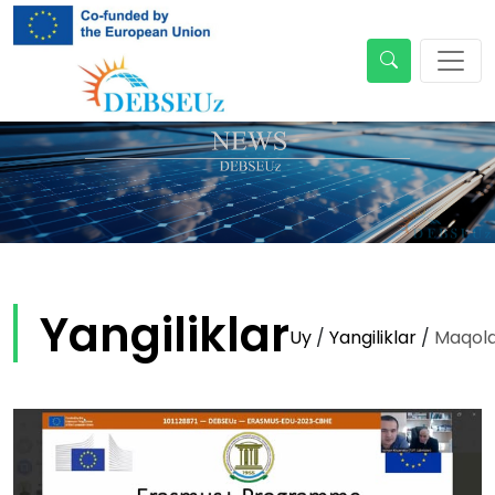
Yangiliklar
Uy
/
Yangiliklar
/
Maqol