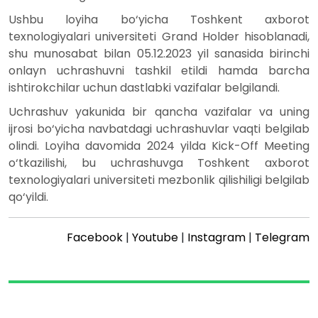
Ushbu loyiha bo‘yicha Toshkent axborot
texnologiyalari universiteti Grand Holder hisoblanadi,
shu munosabat bilan 05.12.2023 yil sanasida birinchi
onlayn uchrashuvni tashkil etildi hamda barcha
ishtirokchilar uchun dastlabki vazifalar belgilandi.
Uchrashuv yakunida bir qancha vazifalar va uning
ijrosi bo‘yicha navbatdagi uchrashuvlar vaqti belgilab
olindi. Loyiha davomida 2024 yilda Kick-Off Meeting
o‘tkazilishi, bu uchrashuvga Toshkent axborot
texnologiyalari universiteti mezbonlik qilishiligi belgilab
qo‘yildi.
Facebook
|
Youtube
|
Instagram
|
Telegram