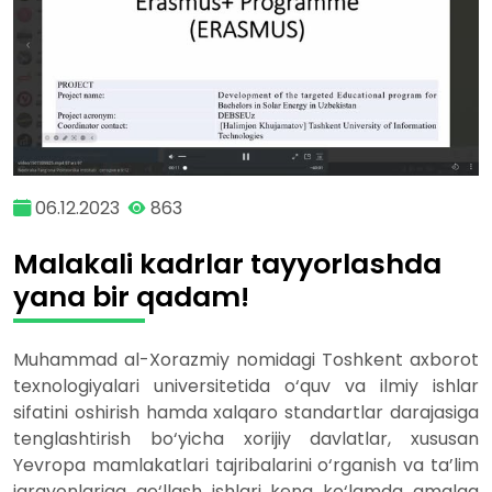
06.12.2023
863
Malakali kadrlar tayyorlashda
yana bir qadam!
Muhammad al-Xorazmiy nomidagi Toshkent axborot
texnologiyalari universitetida o‘quv va ilmiy ishlar
sifatini oshirish hamda xalqaro standartlar darajasiga
tenglashtirish bo‘yicha xorijiy davlatlar, xususan
Yevropa mamlakatlari tajribalarini o‘rganish va ta’lim
jarayonlariga qo‘llash ishlari keng ko‘lamda amalga