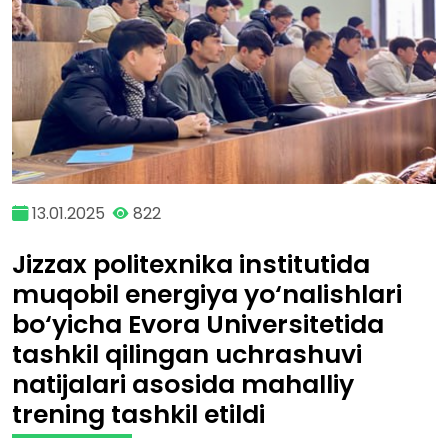
13.01.2025
822
Jizzax politexnika institutida
muqobil energiya yo‘nalishlari
bo‘yicha Evora Universitetida
tashkil qilingan uchrashuvi
natijalari asosida mahalliy
trening tashkil etildi