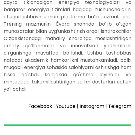
qayta tiklanadigan energiya texnologiyalari va
barqaror energiya tizimlari haqidagi tushunchalarini
chuqurlashtirish uchun platforma bo‘lib xizmat qildi.
Trening mazmunini Évora shahrida boʻlib oʻtgan
munozaralar bilan uygʻunlashtirish orqali ishtirokchilar
Oʻzbekistondagi mahalliy sharoitga moslashtirilgan
amaliy qoʻllanmalar va innovatsion yechimlarni
oʻrganishga muvaffaq boʻlishdi. Ushbu tashabbus
nafaqat akademik hamkorlikni mustahkamladi, balki
muqobil energiya sohasida salohiyatni oshirishga ham
hissa qo'shdi, kelajakda qo'shma loyihalar va
mintaqada takomillashtirilgan ta'lim dasturlari uchun
yo'l ochdi.
Facebook
|
Youtube
|
Instagram
|
Telegram