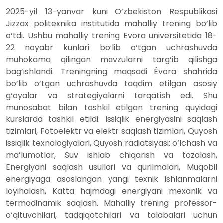
2025-yil 13-yanvar kuni O‘zbekiston Respublikasi
Jizzax politexnika institutida mahalliy trening bo‘lib
o‘tdi. Ushbu mahalliy trening Evora universitetida 18-
22 noyabr kunlari bo‘lib o‘tgan uchrashuvda
muhokama qilingan mavzularni targ‘ib qilishga
bag‘ishlandi. Treningning maqsadi Évora shahrida
bo‘lib o‘tgan uchrashuvda taqdim etilgan asosiy
g‘oyalar va strategiyalarni tarqatish edi. Shu
munosabat bilan tashkil etilgan trening quyidagi
kurslarda tashkil etildi: Issiqlik energiyasini saqlash
tizimlari, Fotoelektr va elektr saqlash tizimlari, Quyosh
issiqlik texnologiyalari, Quyosh radiatsiyasi: o‘lchash va
ma’lumotlar, Suv ishlab chiqarish va tozalash,
Energiyani saqlash usullari va qurilmalari, Muqobil
energiyaga asoslangan yangi texnik ishlanmalarni
loyihalash, Katta hajmdagi energiyani mexanik va
termodinamik saqlash. Mahalliy trening professor-
o‘qituvchilari, tadqiqotchilari va talabalari uchun