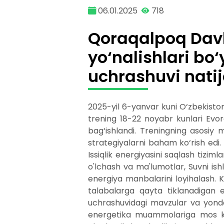
06.01.2025
718
Qoraqalpoq Davl
yo‘nalishlari bo‘
uchrashuvi natij
2025-yil 6-yanvar kuni O‘zbekiston
trening 18-22 noyabr kunlari Evor
bag‘ishlandi. Treningning asosiy
strategiyalarni baham ko‘rish edi. 
Issiqlik energiyasini saqlash tizimla
o'lchash va ma'lumotlar, Suvni ish
energiya manbalarini loyihalash. 
talabalarga qayta tiklanadigan e
uchrashuvidagi mavzular va yondas
energetika muammolariga mos kela