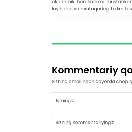
akademik hamkorlikni mustahkamla
loyihalari va mintaqadagi ta'lim ta
Kommentariy qol
Sizning email hech qayerda chop qi
Ismingiz
Sizning kommentariyingiz