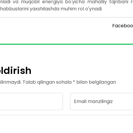
di va muqobil energiya bo'yicha mahalliy tajribani rivo
shabbuslarini yaxshilashda muhim rol o'ynadi.
Faceboo
dirish
linmaydi. Talab qilingan sohala * bilan belgilangan
Email manzilingiz