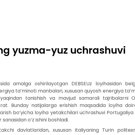
ning yuzma-yuz uchrashuvi
rasida amalga oshirilayotgan DEBSEUz loyihasidan be
nergiya ta’minoti manbalari, xususan quyosh energiya ta’mi
 yaqindan tanishish va mavjud samarali tajribalarni O‘
borat. Bunday natijalarga erishish maqsadida loyiha doi
qarish bo‘yicha loyiha yetakchilari uchrashuvi Portugaliya
r sanasidan o‘z ishini boshladi.
chi davlatlaridan, xususan Italiyaning Turin politexni