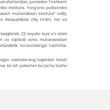
niversitetlaridan, jumladan Toshkent
nika institute, Farg‘ona politexnika
yalash muhandislari institute” milliy
on Respublikasi Oliy ta’lim, fan va
lgilanib, 22 noyabr kuni o‘z ishini
i va tajribali soha mutaxassislari
ndislik korxonalariga tashriflar
gan vazifalarning bajarilish holati
 bir ish paketlari bo‘yicha loyiha