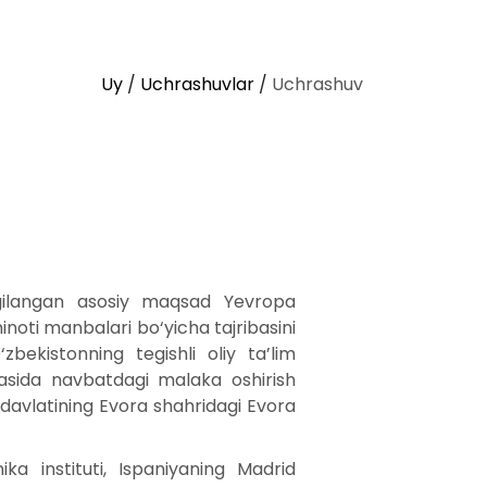
Uy
/
Uchrashuvlar
/
Uchrashuv
lgilangan asosiy maqsad Yevropa
noti manbalari bo‘yicha tajribasini
zbekistonning tegishli oliy ta’lim
rasida navbatdagi malaka oshirish
 davlatining Evora shahridagi Evora
ka instituti, Ispaniyaning Madrid