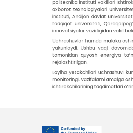
politexnika instituti vakillari ish
axborot texnologiyalari universitet
instituti, Andijon davlat universite
tadqiqot universiteti, Qoraqalpog‘
innovatsiyalar vazirligidan vakil b
Uchrashuvlar hamda malaka oshirish
yakunlaydi. Ushbu vaqt davomida E
tomonidan quyosh energiya ta’mi
rejalashtirilgan.
Loyiha yetakchilari uchrashuvi kun
monitoringi, vazifalarni amalga o
ishtirokchilarining taqdimotlari o‘ri