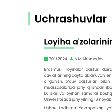
Uchrashuvlar
Loyiha a'zolari
20.11.2024
N.M.Akhmedov
Erasmus+ loyihalar dasturi doi
davlatlarining qayta tiklanuvchi e
o‘rganish, o‘quv dasturlari bilan
muassasalarida joriy qilishdan i
kurslari va loyihani samarali bosh
Universitetida joriy yilning 18 noyab
Ushbu tadbirda Yevropaning yetak