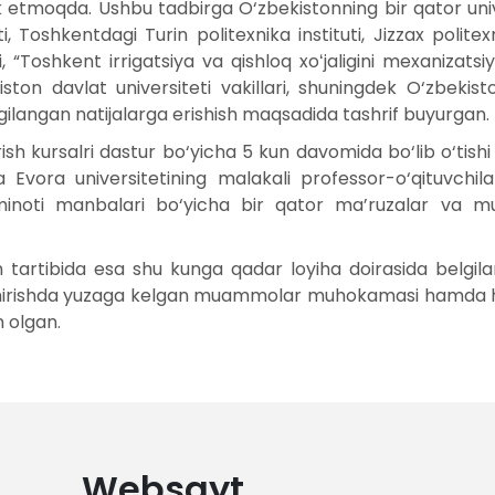
tirok etmoqda. Ushbu tadbirga O‘zbekistonning bir qator u
i, Toshkentdagi Turin politexnika instituti, Jizzax politex
ti, “Toshkent irrigatsiya va qishloq xoʻjaligini mexanizatsi
iston davlat universiteti vakillari, shuningdek O‘zbekist
elgilangan natijalarga erishish maqsadida tashrif buyurgan.
 kursalri dastur bo‘yicha 5 kun davomida bo‘lib o‘tishi be
vora universitetining malakali professor-o‘qituvchilar
noti manbalari bo‘yicha bir qator ma’ruzalar va muha
 tartibida esa shu kunga qadar loyiha doirasida belgilan
shirishda yuzaga kelgan muammolar muhokamasi hamda har
n olgan.
Websayt