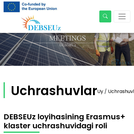
Uchrashuvlar
Uy
/
Uchrashuv
DEBSEUz loyihasining Erasmus+
klaster uchrashuvidagi roli