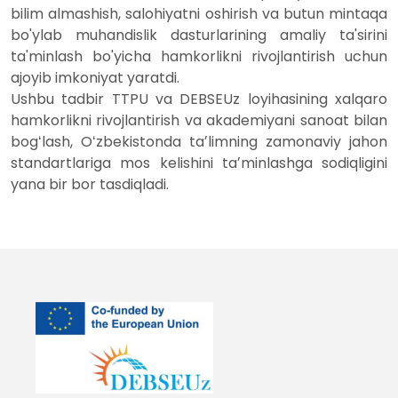
bilim almashish, salohiyatni oshirish va butun mintaqa
bo'ylab muhandislik dasturlarining amaliy ta'sirini
ta'minlash bo'yicha hamkorlikni rivojlantirish uchun
ajoyib imkoniyat yaratdi.
Ushbu tadbir TTPU va DEBSEUz loyihasining xalqaro
hamkorlikni rivojlantirish va akademiyani sanoat bilan
bogʻlash, Oʻzbekistonda taʼlimning zamonaviy jahon
standartlariga mos kelishini taʼminlashga sodiqligini
yana bir bor tasdiqladi.