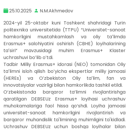
25.10.2025
N.M.Akhmedov
2024-yil 25-oktabr kuni Toshkent shahridagi Turin
politexnika universitetida (TTPU) “Universitet-sanoat
hamkorligini mustahkamlash va oliy taʼlimda
Erasmus+ salohiyatini oshirish (CBHE) loyihalarining
taʼsiri” mavzusidagi muhim Erasmus+ Klaster
uchrashuvi boʻlib oʻtdi.
Tadbir Milliy Erasmus+ idorasi (NEO) tomonidan Oliy
taʼlimni isloh qilish boʻyicha ekspertlar milliy jamoasi
(HEREs) va Oʻzbekiston Oliy taʼlim, fan va
innovatsiyalar vazirligi bilan hamkorlikda tashkil etildi.
O‘zbekistonda barqaror ta’limni rivojlantirishga
qaratilgan DEBSEUz Erasmus+ loyihasi uchrashuv
muhokamalariga faol hissa qo‘shdi. Loyiha jamoasi
universitet-sanoat hamkorligini rivojlantirish va
barqaror muhandislik ta'limining muhimligini ta'kidladi.
Uchrashuv DEBSEUz uchun boshqa loyihalar bilan